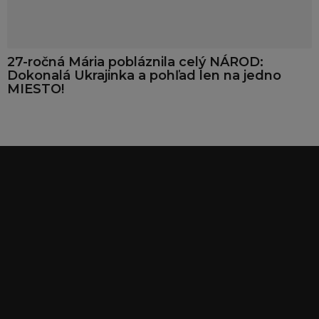
27-ročná Mária pobláznila celý NÁROD:
Dokonalá Ukrajinka a pohľad len na jedno
MIESTO!
Zdravotná sestra si
Obdarená Maďarka
užívala potajme so
ukázala svoje LUXUSNÉ
k