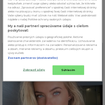
určite nenechá chladnými!
kedykoľvek zmeniť svoje výbery alebo odvolať súhlas tak, že kliknete
na odkaz „Spravovať preferencie“ v spodnej časti internetovej stránky
alebo na plávajúcu ikonu v spodnej ľavej časti internetovej stránky.
Alica Schmidt
Vaše výbery budú mať účinok na náš Webové sídlo. Viac podrobností
nájdete v našej Politike ochrany osobných údajov.
My a naši partneri spracúvame údaje s cieľom
poskytovať:
Používanie presných údajov o geografickej polohe. Aktívne
skenovanie charakteristík zariadenia na identifikáciu. Uchovávanie
alebo prístup k informáciám na zariadení. Personalizovaná reklama
a obsah, meranie reklamy a obsahu, prieskum cieľových skupín a
vývoj služieb.
Zoznam partnerov (dodávateľov)
Zobraziť účely
Súhlasím