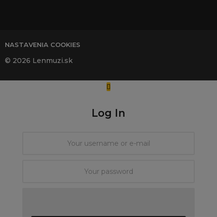
svojim pacientom:...
prednosti: 38-ročná
Dok
Vivien...
NASTAVENIA COOKIES
© 2026 Lenmuzi.sk
Log In