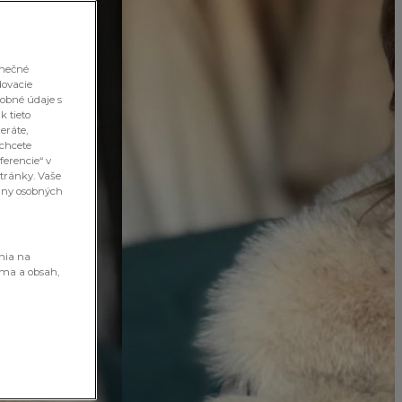
inečné
dovacie
sobné údaje s
k tieto
eráte,
 chcete
ferencie“ v
stránky. Vaše
rany osobných
enia na
ama a obsah,