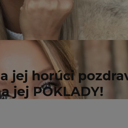
a jej horúci pozdra
na jej POKLADY!