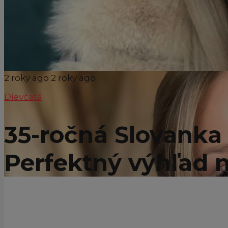
2 roky ago
2 roky ago
Dievčatá
35-ročná Slovanka 
Perfektný výhľad 