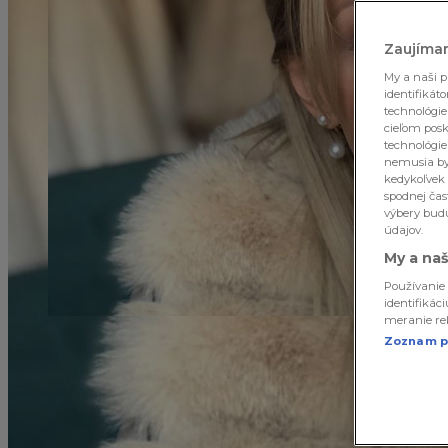
Zaujíma
My a naši p
identifikát
technológie
cieľom posk
technológie
nemusia byť
kedykoľvek 
spodnej čas
výbery budú
údajov.
My a naš
Používanie 
identifikác
meranie rek
Zoznam p