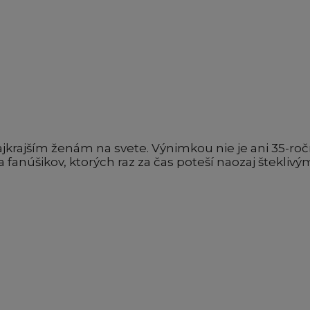
 najkrajším ženám na svete. Výnimkou nie je ani 35-ro
 fanúšikov, ktorých raz za čas poteší naozaj štekliv