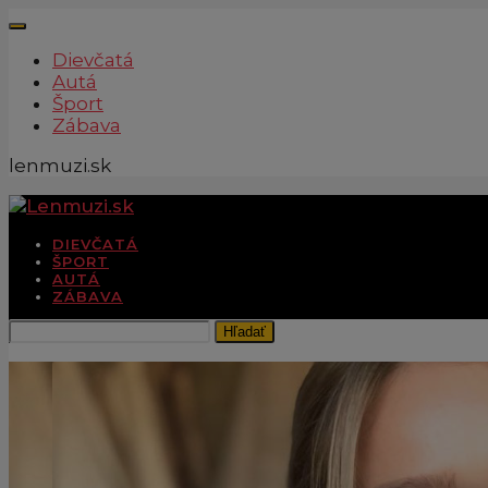
Dievčatá
Autá
Šport
Zábava
lenmuzi.sk
DIEVČATÁ
ŠPORT
AUTÁ
ZÁBAVA
Hľadať