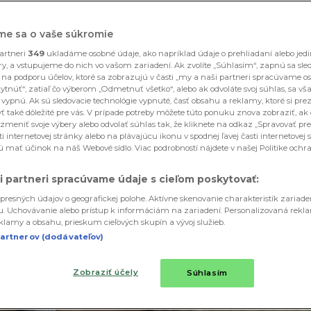
me sa o vaše súkromie
artneri
349
ukladáme osobné údaje, ako napríklad údaje o prehliadaní alebo jed
ory, a vstupujeme do nich vo vašom zariadení. Ak zvolíte „Súhlasím“, zapnú sa sle
 na podporu účelov, ktoré sa zobrazujú v časti „my a naši partneri spracúvame o
ytnúť“, zatiaľ čo výberom „Odmetnuť všetko“, alebo ak odvoláte svoj súhlas, sa vša
 vypnú. Ak sú sledovacie technológie vypnuté, časť obsahu a reklamy, ktoré si prez
 také dôležité pre vás. V prípade potreby môžete túto ponuku znova zobraziť, ak
zmeniť svoje výbery alebo odvolať súhlas tak, že kliknete na odkaz „Spravovať pre
ti internetovej stránky alebo na plávajúcu ikonu v spodnej ľavej časti internetovej 
 mať účinok na náš Webové sídlo. Viac podrobností nájdete v našej Politike och
i partneri spracúvame údaje s cieľom poskytovať:
presných údajov o geografickej polohe. Aktívne skenovanie charakteristík zariad
iu. Uchovávanie alebo prístup k informáciám na zariadení. Personalizovaná rekl
lamy a obsahu, prieskum cieľových skupín a vývoj služieb.
artnerov (dodávateľov)
Zobraziť účely
Súhlasím