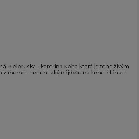
čná Bieloruska Ekaterina Koba ktorá je toho živým
ým záberom. Jeden taký nájdete na konci článku!