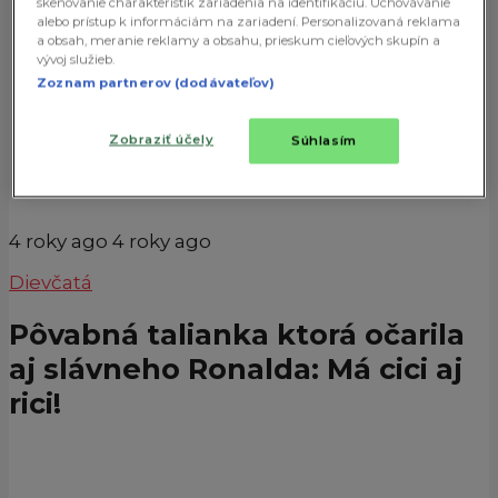
skenovanie charakteristík zariadenia na identifikáciu. Uchovávanie
alebo prístup k informáciám na zariadení. Personalizovaná reklama
a obsah, meranie reklamy a obsahu, prieskum cieľových skupín a
vývoj služieb.
Zoznam partnerov (dodávateľov)
Zobraziť účely
Súhlasím
4 roky ago
4 roky ago
Dievčatá
Pôvabná talianka ktorá očarila
aj slávneho Ronalda: Má cici aj
rici!