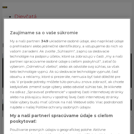
Dievčatá
Autá
Šport
Zaujímame sa o vaše súkromie
Zábava
My a naši partneri
349
ukladáme osobné údaje, ako napríklad údaje
lenmuzi.sk
o prehliadaní alebo jedinečné identifikátory, a vstupujeme do nich vo
vašom zariadení. Ak zvolíte „Súhlasím“, zapnú sa sledovacie
technológie na podporu účelov, ktoré sa zobrazujú v časti „my a naši
partneri spracúvame osobné údaje s cieľom poskytnúť“, zatiaľ čo
výberom „Odmetnuť všetko“, alebo ak odvoláte svoj súhlas, sa však
DIEVČATÁ
ŠPORT
tieto technológie vypnú. Ak sú sledovacie technológie vypnuté, časť
AUTÁ
obsahu a reklamy, ktoré si prezeráte, nemusia byť také dôležité pre
ZÁBAVA
vás. V prípade potreby môžete túto ponuku znova zobraziť, ak chcete
kedykoľvek zmeniť svoje výbery alebo odvolať súhlas tak, že kliknete
Hľadať
na odkaz „Spravovať preferencie“ v spodnej časti internetovej stránky
alebo na plávajúcu ikonu v spodnej ľavej časti internetovej stránky.
Vaše výbery budú mať účinok na náš Webové sídlo. Viac podrobností
nájdete v našej Politike ochrany osobných údajov.
Hľadať
My a naši partneri spracúvame údaje s cieľom
poskytovať:
Používanie presných údajov o geografickej polohe. Aktívne