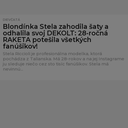
DIEVČATÁ
Blondínka Stela zahodila šaty a
odhalila svoj DEKOLT: 28-ročná
RAKETA potešila všetkých
fanúšikov!
Stela Riccioli je profesionálna modelka, ktorá
pochádza z Talianska. Má 28-rokov a na jej Instagrame
ju sleduje niečo cez sto tisíc fanúšikov. Stela má
nevinnú...