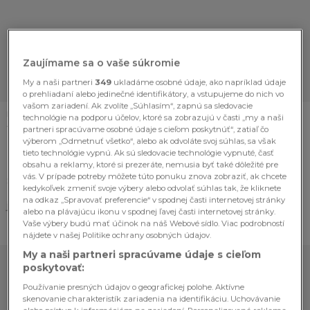
Zaujímame sa o vaše súkromie
My a naši partneri
349
ukladáme osobné údaje, ako napríklad údaje
o prehliadaní alebo jedinečné identifikátory, a vstupujeme do nich vo
vašom zariadení. Ak zvolíte „Súhlasím“, zapnú sa sledovacie
DIEVČATÁ
technológie na podporu účelov, ktoré sa zobrazujú v časti „my a naši
28-ročná kučeravá kráska
partneri spracúvame osobné údaje s cieľom poskytnúť“, zatiaľ čo
výberom „Odmetnuť všetko“, alebo ak odvoláte svoj súhlas, sa však
PROVOKUJE ako nikdy: Horúca
tieto technológie vypnú. Ak sú sledovacie technológie vypnuté, časť
FOTO len pre verných fanúšikov!
obsahu a reklamy, ktoré si prezeráte, nemusia byť také dôležité pre
vás. V prípade potreby môžete túto ponuku znova zobraziť, ak chcete
Stela Riccioli je profesionálna modelka, ktorá
kedykoľvek zmeniť svoje výbery alebo odvolať súhlas tak, že kliknete
pochádza z Talianska. Má 27-rokov a na jej Instagrame
na odkaz „Spravovať preferencie“ v spodnej časti internetovej stránky
ju sleduje niečo cez sto tisíc fanúšikov. Stela má
alebo na plávajúcu ikonu v spodnej ľavej časti internetovej stránky.
nevinnú...
Vaše výbery budú mať účinok na náš Webové sídlo. Viac podrobností
nájdete v našej Politike ochrany osobných údajov.
My a naši partneri spracúvame údaje s cieľom
poskytovať:
Používanie presných údajov o geografickej polohe. Aktívne
skenovanie charakteristík zariadenia na identifikáciu. Uchovávanie