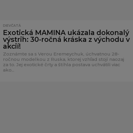
DIEVČATÁ
Exotická MAMINA ukázala dokonalý
výstrih: 30-ročná kráska z východu v
akcií!
Zoznámte sa s Verou Eremeychuk, úchvatnou 28-
ročnou modelkou z Ruska, ktorej vzhľad stojí naozaj
za to. Jej exotické črty a štíhla postava uchvátili viac
ako...