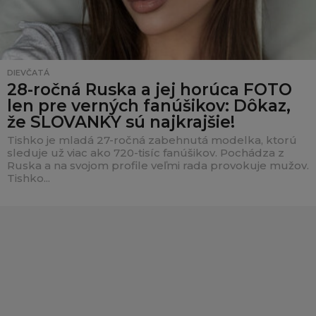
DIEVČATÁ
28-ročná Ruska a jej horúca FOTO
len pre verných fanúšikov: Dôkaz,
že SLOVANKY sú najkrajšie!
Tishko je mladá 27-ročná zabehnutá modelka, ktorú
sleduje už viac ako 720-tisíc fanúšikov. Pochádza z
Ruska a na svojom profile veľmi rada provokuje mužov.
Tishko...