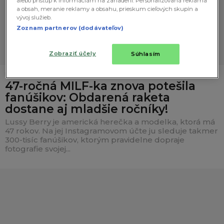
alebo prístup k informáciám na zariadení. Personalizovaná reklama
a obsah, meranie reklamy a obsahu, prieskum cieľových skupín a
vývoj služieb.
Zoznam partnerov (dodávateľov)
Zobraziť účely
Súhlasím
DIEVČATÁ
47-ročná MILF-ka znova potešila
fanúšikov: Obdarená raketa
dostane aj mladšie ročníky!
Lussy Berry je americká herečka a modelka, ktorá má
47 rokov. Na jej Instagramovom účte ju sleduje takmer
300-tisíc fanúšikov, ktorým pravidelne dopraje
fotografie svojej...