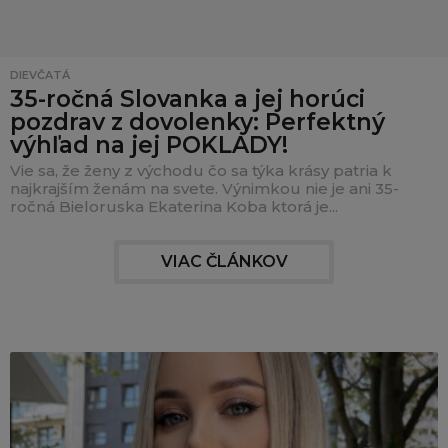
DIEVČATÁ
35-ročná Slovanka a jej horúci
pozdrav z dovolenky: Perfektný
výhľad na jej POKLADY!
Vie sa, že ženy z východu čo sa týka krásy patria k
najkrajším ženám na svete. Výnimkou nie je ani 35-
ročná Bieloruska Ekaterina Koba ktorá je...
VIAC ČLÁNKOV