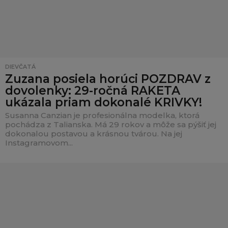
DIEVČATÁ
Zuzana posiela horúci POZDRAV z
dovolenky: 29-ročná RAKETA
ukázala priam dokonalé KRIVKY!
Susanna Canzian je profesionálna modelka, ktorá
pochádza z Talianska. Má 29 rokov a môže sa pýšiť jej
dokonalou postavou a krásnou tvárou. Na jej
Instagramovom...