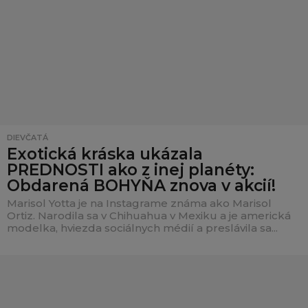
DIEVČATÁ
Exotická kráska ukázala
PREDNOSTI ako z inej planéty:
Obdarená BOHYŇA znova v akcií!
Marisol Yotta je na Instagrame známa ako Marisol
Ortiz. Narodila sa v Chihuahua v Mexiku a je americká
modelka, hviezda sociálnych médií a preslávila sa...