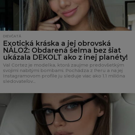
DIEVČATÁ
Exotická kráska a jej obrovská
NÁLOŽ: Obdarená šelma bez šiat
ukázala DEKOLT ako z inej planéty!
Val Cortez je modelka, ktorá zaujme predovšetkým
svojimi nabitými bombami. Pochádza z Peru a na jej
Instagramovom profile ju sleduje viac ako 1.1 milióna
sledovateľov...