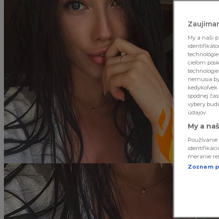
Zaujíma
My a naši p
identifikát
technológie
cieľom posk
technológie
nemusia byť
kedykoľvek 
spodnej čas
výbery budú
údajov.
My a naš
Používanie 
identifikác
meranie rek
Zoznam p