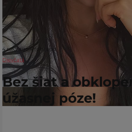
4 roky ago
4 roky ago
Dievčatá
Bez šiat a obklope
úžasnej póze!