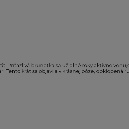
rát. Príťažlivá brunetka sa už dlhé roky aktívne ven
ár. Tento krát sa objavila v krásnej póze, obklopená 