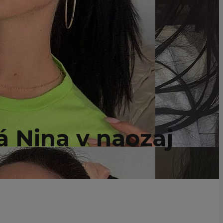
á Nina v naozaj