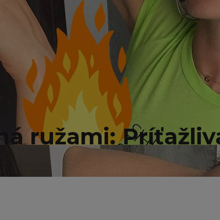
ná ružami: Príťažliv