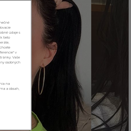
inečné
dovacie
sobné údaje s
k tieto
eráte,
 chcete
ferencie“ v
stránky. Vaše
rany osobných
enia na
ama a obsah,