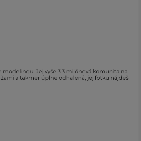
uje modelingu. Jej vyše 3.3 milónová komunita na
ružami a takmer úplne odhalená, jej fotku nájdeš