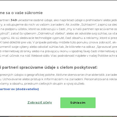
me sa o vaše súkromie
artneri
349
ukladáme osobné údaje, ako napríklad údaje o prehliadaní alebo jed
ory, a vstupujeme do nich vo vašom zariadení. Ak zvolíte „Súhlasím“, zapnú sa sle
 na podporu účelov, ktoré sa zobrazujú v časti „my a naši partneri spracúvame o
ytnúť“, zatiaľ čo výberom „Odmetnuť všetko“, alebo ak odvoláte svoj súhlas, sa vša
 vypnú. Ak sú sledovacie technológie vypnuté, časť obsahu a reklamy, ktoré si prez
 také dôležité pre vás. V prípade potreby môžete túto ponuku znova zobraziť, ak
zmeniť svoje výbery alebo odvolať súhlas tak, že kliknete na odkaz „Spravovať pre
ti internetovej stránky alebo na plávajúcu ikonu v spodnej ľavej časti internetovej 
 mať účinok na náš Webové sídlo. Viac podrobností nájdete v našej Politike och
i partneri spracúvame údaje s cieľom poskytovať:
presných údajov o geografickej polohe. Aktívne skenovanie charakteristík zariad
iu. Uchovávanie alebo prístup k informáciám na zariadení. Personalizovaná rekl
lamy a obsahu, prieskum cieľových skupín a vývoj služieb.
artnerov (dodávateľov)
Zobraziť účely
Súhlasím