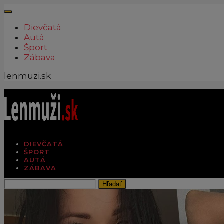
Dievčatá
Autá
Šport
Zábava
lenmuzi.sk
DIEVČATÁ
ŠPORT
AUTÁ
ZÁBAVA
Hľadať