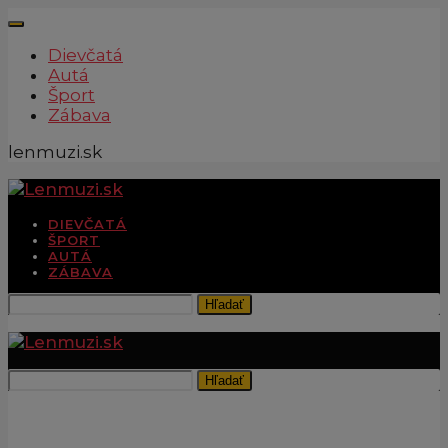
Dievčatá
Autá
Šport
Zábava
lenmuzi.sk
DIEVČATÁ
ŠPORT
AUTÁ
ZÁBAVA
Hľadať
Hľadať