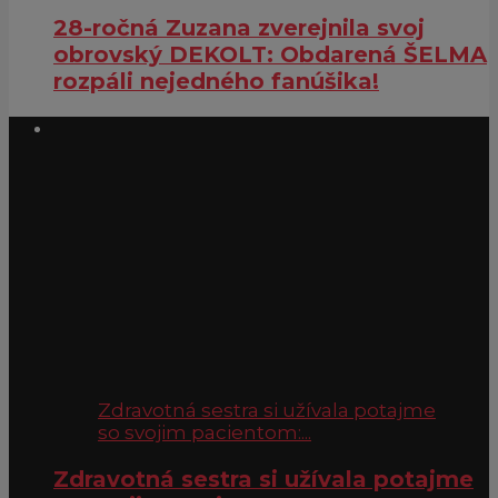
28-ročná Zuzana zverejnila svoj
obrovský DEKOLT: Obdarená ŠELMA
rozpáli nejedného fanúšika!
Zdravotná sestra si užívala potajme
so svojim pacientom:...
Zdravotná sestra si užívala potajme