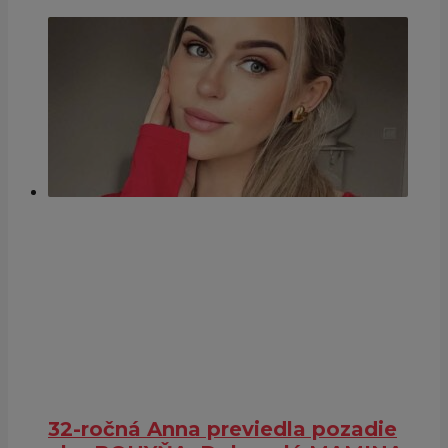
32-ročná Anna previedla pozadie