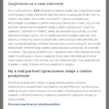
Zaujímame sa o vaše súkromie
My a naši partneri
349
ukladáme osobné údaje, ako napríklad údaje
o prehliadaní alebo jedinečné identifikátory, a vstupujeme do nich vo
vašom zariadení. Ak zvolíte „Súhlasím“, zapnú sa sledovacie
technológie na podporu účelov, ktoré sa zobrazujú v časti „my a naši
partneri spracúvame osobné údaje s cieľom poskytnúť“, zatiaľ čo
výberom „Odmetnuť všetko“, alebo ak odvoláte svoj súhlas, sa však
Obdarená Maďarka ukázala svoje
tieto technológie vypnú. Ak sú sledovacie technológie vypnuté, časť
LUXUSNÉ prednosti: 38-ročná Vivien
obsahu a reklamy, ktoré si prezeráte, nemusia byť také dôležité pre
vás dostane do úzkych!
vás. V prípade potreby môžete túto ponuku znova zobraziť, ak chcete
kedykoľvek zmeniť svoje výbery alebo odvolať súhlas tak, že kliknete
na odkaz „Spravovať preferencie“ v spodnej časti internetovej stránky
alebo na plávajúcu ikonu v spodnej ľavej časti internetovej stránky.
Vaše výbery budú mať účinok na náš Webové sídlo. Viac podrobností
nájdete v našej Politike ochrany osobných údajov.
My a naši partneri spracúvame údaje s cieľom
poskytovať:
Používanie presných údajov o geografickej polohe. Aktívne
skenovanie charakteristík zariadenia na identifikáciu. Uchovávanie
alebo prístup k informáciám na zariadení. Personalizovaná reklama
a obsah, meranie reklamy a obsahu, prieskum cieľových skupín a
vývoj služieb.
Zoznam partnerov (dodávateľov)