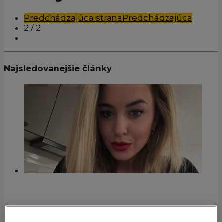
Predchádzajúca strana
Predchádzajúca
2
/ 2
Najsledovanejšie články