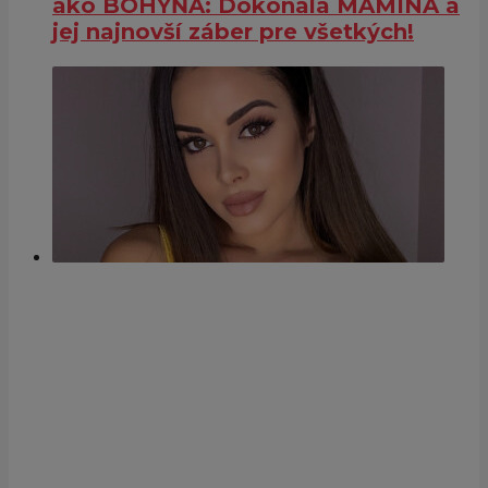
ako BOHYŇA: Dokonalá MAMINA a
jej najnovší záber pre všetkých!