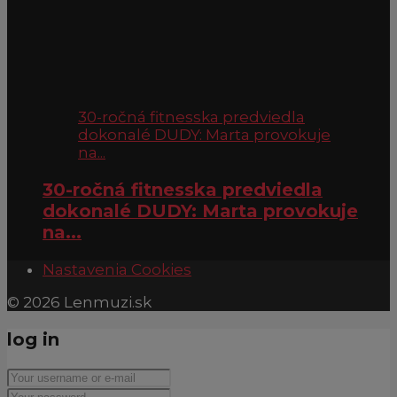
30-ročná fitnesska predviedla
dokonalé DUDY: Marta provokuje
na...
30-ročná fitnesska predviedla
dokonalé DUDY: Marta provokuje
na...
Nastavenia Cookies
© 2026 Lenmuzi.sk
log in