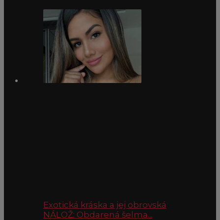
Exotická kráska a jej obrovská
NÁLOŽ: Obdarená šelma...