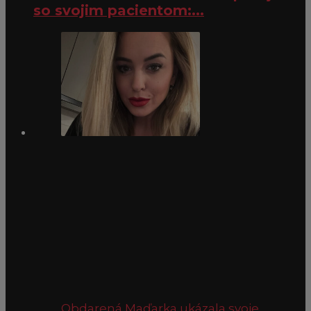
so svojim pacientom:...
Obdarená Maďarka ukázala svoje