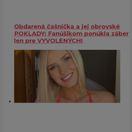
Obdarená čašníčka a jej obrovské
POKLADY: Fanúšikom ponúkla záber
len pre VYVOLENÝCH!