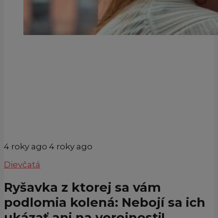
4 roky ago
4 roky ago
Dievčatá
Ryšavka z ktorej sa vám
podlomia kolená: Nebojí sa ich
ukázať ani na verejnosti!