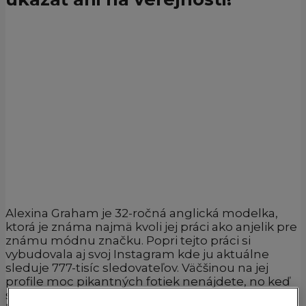
Alexina Graham je 32-ročná anglická modelka,
ktorá je známa najmä kvoli jej práci ako anjelik pre
známu módnu značku. Popri tejto práci si
vybudovala aj svoj Instagram kde ju aktuálne
sleduje 777-tisíc sledovateľov. Väčšinou na jej
profile moc pikantných fotiek nenájdete, no keď
sa tak stane stojí to za to. Jednu z nich nájdeš na