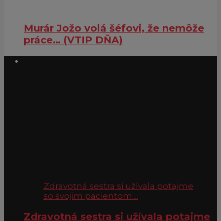
Murár Jožo volá šéfovi, že nemôže
práce… (VTIP DŇA)
Zdravotná sestra si užívala potajme
so svojim pacientom:...
Zdravotná sestra si užívala potajme