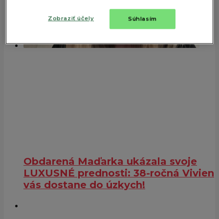
Zobraziť účely
Súhlasím
Obdarená Maďarka ukázala svoje
LUXUSNÉ prednosti: 38-ročná Vivien
vás dostane do úzkych!