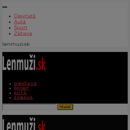
Dievčatá
Autá
Šport
Zábava
lenmuzi.sk
DIEVČATÁ
ŠPORT
AUTÁ
ZÁBAVA
Hľadať