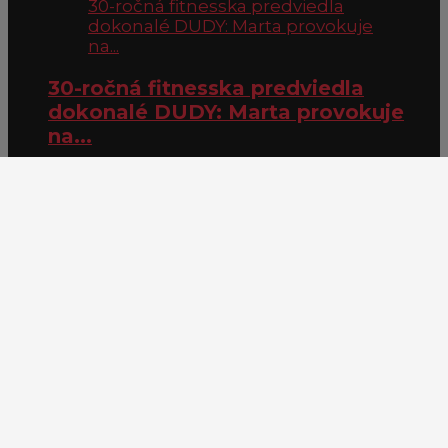
30-ročná fitnesska predviedla
dokonalé DUDY: Marta provokuje
na...
30-ročná fitnesska predviedla
dokonalé DUDY: Marta provokuje
na...
Nastavenia Cookies
© 2026 Lenmuzi.sk
log in
log in
Forgot password?