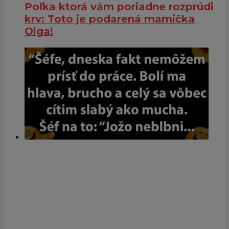
Poľka ktorá vám poriadne rozprúdi
krv: Toto je podarená mamička
Olga!