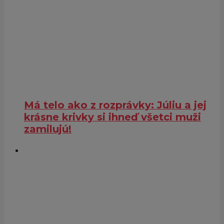
Má telo ako z rozprávky: Júliu a jej
krásne krivky si ihneď všetci muži
zamilujú!