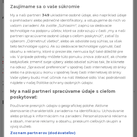
konci tohto článku!
Zaujímame sa o vaše súkromie
Alexina Graham
My a naši partneri
349
ukladáme osobné údaje, ako napríklad údaje
o prehliadaní alebo jedinečné identifikátory, a vstupujeme do nich vo
vašom zariadení. Ak zvolíte „Súhlasím“, zapnú sa sledovacie
technológie na podporu účelov, ktoré sa zobrazujú v časti „my a naši
partneri spracúvame osobné údaje s cieľom poskytnúť“, zatiaľ čo
výberom „Odmetnuť všetko“, alebo ak odvoláte svoj súhlas, sa však
tieto technológie vypnú. Ak sú sledovacie technológie vypnuté, časť
obsahu a reklamy, ktoré si prezeráte, nemusia byť také dôležité pre
vás. V prípade potreby môžete túto ponuku znova zobraziť, ak chcete
Jej HOT fotografiu nájdeš > TU
kedykoľvek zmeniť svoje výbery alebo odvolať súhlas tak, že kliknete
<
na odkaz „Spravovať preferencie“ v spodnej časti internetovej stránky
alebo na plávajúcu ikonu v spodnej ľavej časti internetovej stránky.
Vaše výbery budú mať účinok na náš Webové sídlo. Viac podrobností
Zdroj: instagram/alexinagraham
nájdete v našej Politike ochrany osobných údajov.
My a naši partneri spracúvame údaje s cieľom
poskytovať:
Najsledovanejšie články
Používanie presných údajov o geografickej polohe. Aktívne
skenovanie charakteristík zariadenia na identifikáciu. Uchovávanie
alebo prístup k informáciám na zariadení. Personalizovaná reklama
a obsah, meranie reklamy a obsahu, prieskum cieľových skupín a
vývoj služieb.
Zoznam partnerov (dodávateľov)