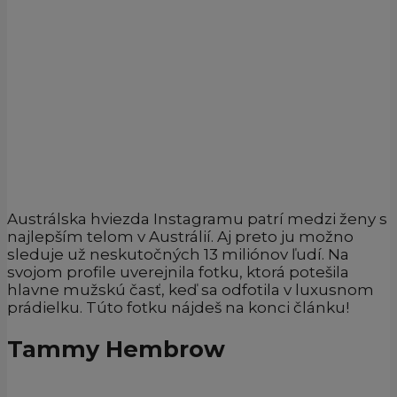
Austrálska hviezda Instagramu patrí medzi ženy s
najlepším telom v Austrálií. Aj preto ju možno
sleduje už neskutočných 13 miliónov ľudí. Na
svojom profile uverejnila fotku, ktorá potešila
hlavne mužskú časť, keď sa odfotila v luxusnom
prádielku. Túto fotku nájdeš na konci článku!
Tammy Hembrow