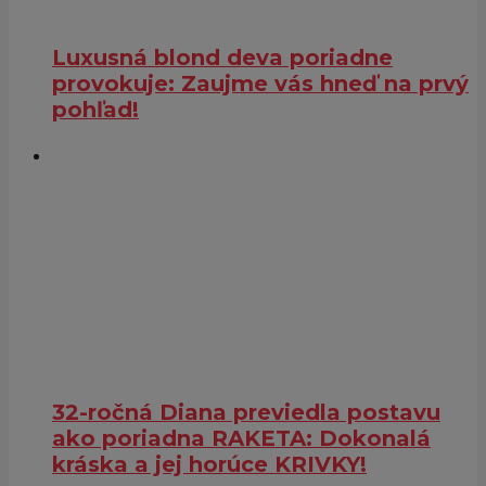
Luxusná blond deva poriadne
provokuje: Zaujme vás hneď na prvý
pohľad!
32-ročná Diana previedla postavu
ako poriadna RAKETA: Dokonalá
kráska a jej horúce KRIVKY!