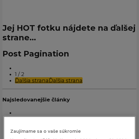
Jej HOT fotku nájdete na ďalšej
strane…
Post Pagination
1
/ 2
Ďalšia strana
Ďalšia strana
Najsledovanejšie články
Zaujímame sa o vaše súkromie