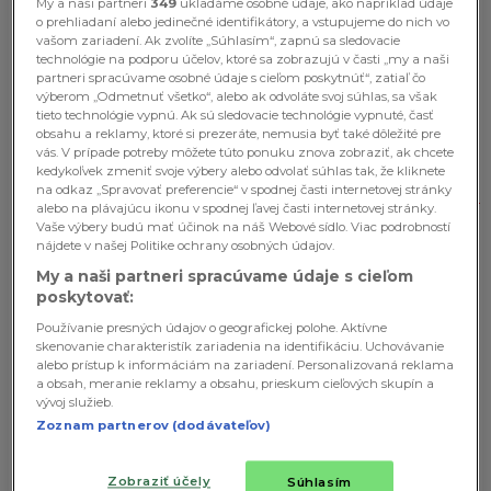
My a naši partneri
349
ukladáme osobné údaje, ako napríklad údaje
o prehliadaní alebo jedinečné identifikátory, a vstupujeme do nich vo
vašom zariadení. Ak zvolíte „Súhlasím“, zapnú sa sledovacie
technológie na podporu účelov, ktoré sa zobrazujú v časti „my a naši
partneri spracúvame osobné údaje s cieľom poskytnúť“, zatiaľ čo
výberom „Odmetnuť všetko“, alebo ak odvoláte svoj súhlas, sa však
tieto technológie vypnú. Ak sú sledovacie technológie vypnuté, časť
obsahu a reklamy, ktoré si prezeráte, nemusia byť také dôležité pre
vás. V prípade potreby môžete túto ponuku znova zobraziť, ak chcete
Obdarená Maďarka ukázala svoje
kedykoľvek zmeniť svoje výbery alebo odvolať súhlas tak, že kliknete
LUXUSNÉ prednosti: 38-ročná Vivien
na odkaz „Spravovať preferencie“ v spodnej časti internetovej stránky
alebo na plávajúcu ikonu v spodnej ľavej časti internetovej stránky.
vás dostane do úzkych!
Vaše výbery budú mať účinok na náš Webové sídlo. Viac podrobností
nájdete v našej Politike ochrany osobných údajov.
My a naši partneri spracúvame údaje s cieľom
poskytovať:
Používanie presných údajov o geografickej polohe. Aktívne
skenovanie charakteristík zariadenia na identifikáciu. Uchovávanie
alebo prístup k informáciám na zariadení. Personalizovaná reklama
a obsah, meranie reklamy a obsahu, prieskum cieľových skupín a
vývoj služieb.
Zoznam partnerov (dodávateľov)
Zobraziť účely
Súhlasím