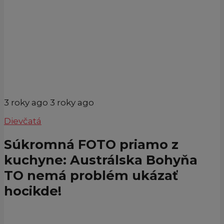
3 roky ago
3 roky ago
Dievčatá
Súkromná FOTO priamo z
kuchyne: Austrálska Bohyňa
TO nemá problém ukázať
hocikde!