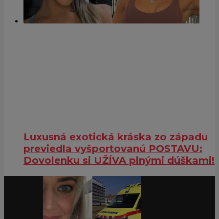
Luxusná exotická kráska zo západu
previedla vyšportovanú POSTAVU:
Dovolenku si UŽÍVA plnými dúškami!