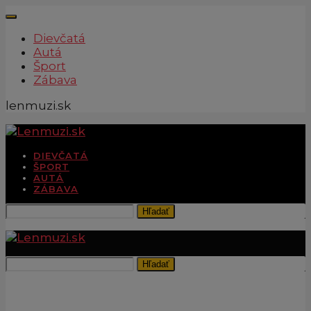
Dievčatá
Autá
Šport
Zábava
lenmuzi.sk
DIEVČATÁ
ŠPORT
AUTÁ
ZÁBAVA
Hľadať
Hľadať