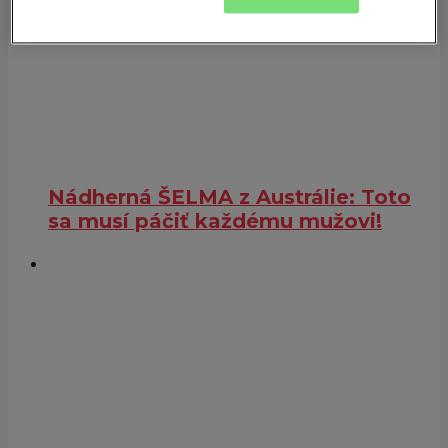
Nádherná ŠELMA z Austrálie: Toto
sa musí páčiť každému mužovi!