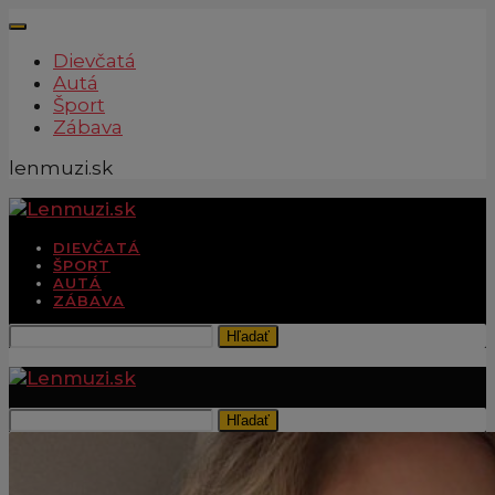
Dievčatá
Autá
Šport
Zábava
lenmuzi.sk
DIEVČATÁ
ŠPORT
AUTÁ
ZÁBAVA
Hľadať
Hľadať