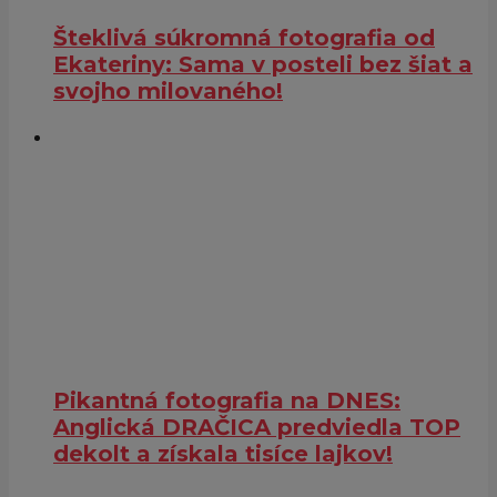
Šteklivá súkromná fotografia od
Ekateriny: Sama v posteli bez šiat a
svojho milovaného!
Pikantná fotografia na DNES:
Anglická DRAČICA predviedla TOP
dekolt a získala tisíce lajkov!