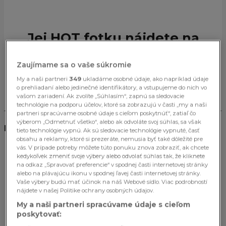
Jej HOT fotku nájdete na
druhej strane…
Zaujímame sa o vaše súkromie
Post
My a naši partneri
349
ukladáme osobné údaje, ako napríklad údaje
1
/ 2
o prehliadaní alebo jedinečné identifikátory, a vstupujeme do nich vo
Pagination
Ďalšia strana
Ďalšia strana
vašom zariadení. Ak zvolíte „Súhlasím“, zapnú sa sledovacie
technológie na podporu účelov, ktoré sa zobrazujú v časti „my a naši
partneri spracúvame osobné údaje s cieľom poskytnúť“, zatiaľ čo
výberom „Odmetnuť všetko“, alebo ak odvoláte svoj súhlas, sa však
Najsledovanejšie články
tieto technológie vypnú. Ak sú sledovacie technológie vypnuté, časť
obsahu a reklamy, ktoré si prezeráte, nemusia byť také dôležité pre
vás. V prípade potreby môžete túto ponuku znova zobraziť, ak chcete
kedykoľvek zmeniť svoje výbery alebo odvolať súhlas tak, že kliknete
na odkaz „Spravovať preferencie“ v spodnej časti internetovej stránky
alebo na plávajúcu ikonu v spodnej ľavej časti internetovej stránky.
Vaše výbery budú mať účinok na náš Webové sídlo. Viac podrobností
nájdete v našej Politike ochrany osobných údajov.
My a naši partneri spracúvame údaje s cieľom
poskytovať: