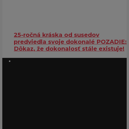
25-ročná kráska od susedov
predviedla svoje dokonalé POZADIE:
Dôkaz, že dokonalosť stále existuje!